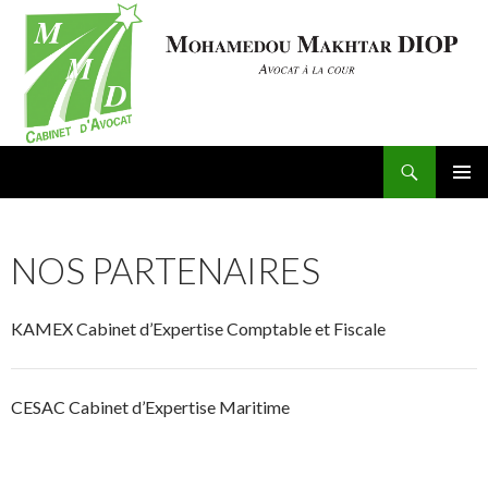
Search
avocat-senegal
SKIP
PRIMAR
TO
MENU
CONTENT
NOS PARTENAIRES
KAMEX Cabinet d’Expertise Comptable et Fiscale
CESAC Cabinet d’Expertise Maritime