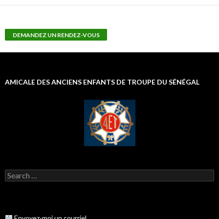
AMICALE DES ANCIENS ENFANTS DE TROUPE DU SÉNÉGAL
S
e
a
r
c
h
Envoyez-moi un courriel